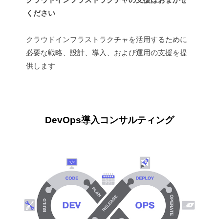
ー
ください
タ
活
クラウドインフラストラクチャを活用するために
用
必要な戦略、設計、導入、および運用の支援を提
の
供します
各
分
野
で
専
DevOps導入コンサルティング
門
的
な
コ
ン
サ
ル
テ