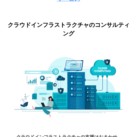
ラ
ー
ス
ト
ム
クラウドインフラストラクチャのコンサルティ
ラ
ング
10
ク
月
チ
22,
ャ
2023
、
by
D
masatoshi.kouda
e
v
O
p
s
導
入
、
デ
クラウドインフラストラクチャの支援はおまかせ