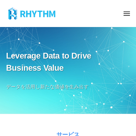
株
ー
コ
式
ン
会
メ
ニ
テ
社
ュ
株
株
ー
ン
リ
式
式
ズ
ツ
会
会
ム
へ
社
社
ス
Leverage Data to Drive
リ
リ
キ
ズ
Business Value
ズ
ッ
ム
ム
プ
は
データを活用し新たな価値を生み出す
ク
ラ
ウ
ド
イ
ン
フ
ホ
サービス